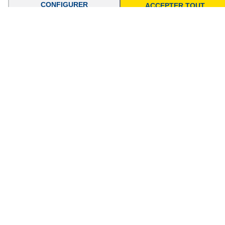
CONFIGURER
ACCEPTER TOUT
À PROPOS DE NOUS
Pouquoi nous choisir ?
Qui sommes-nous ?
Nos valeurs
Espace presse
Contact
SOLUTIONS DE PAIEMENT