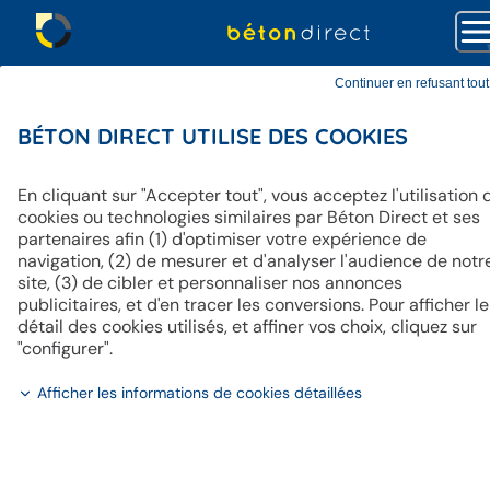
Continuer en refusant tout
BÉTON DIRECT UTILISE DES COOKIES
La meilleure qualité de béton,
produit près de chez vous,
En cliquant sur "Accepter tout", vous acceptez l'utilisation 
cookies ou technologies similaires par Béton Direct et ses
livré sous 48h.
partenaires afin (1) d'optimiser votre expérience de
navigation, (2) de mesurer et d'analyser l'audience de notr
site, (3) de cibler et personnaliser nos annonces
publicitaires, et d'en tracer les conversions. Pour afficher le
détail des cookies utilisés, et affiner vos choix, cliquez sur
"configurer".
Adresse précise de votre chantier (n°, rue, CP, ville) po
Afficher les informations de cookies détaillées
DEVIS IMMÉDIAT
Gratuit & sans engagement